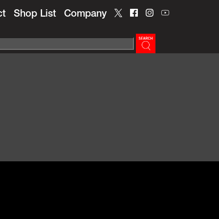
ct
Shop List
Company