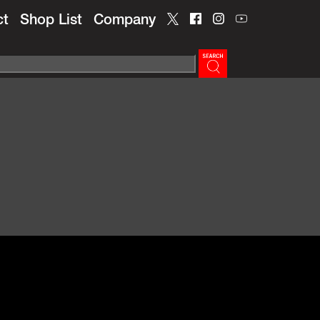
ct
Shop List
Company