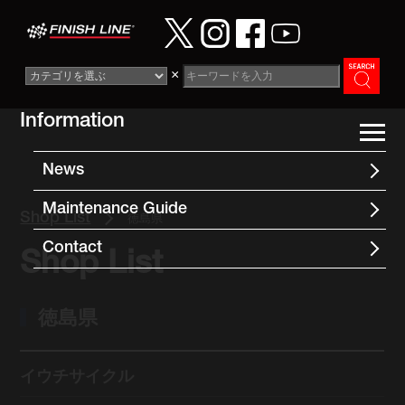
×
Information
News
Maintenance Guide
Shop List
徳島県
Contact
Shop List
徳島県
イウチサイクル