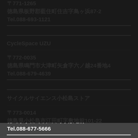
〒771-1265
徳島県板野郡藍住町住吉字鳥ヶ浜87-2
Tel.088-693-1121
CycleSpace UZU
〒772-0035
徳島県鳴門市大津町矢倉字六ノ越24番地4
Tel.088-679-4639
サイクルサイエンス小松島ストア
〒773-0014
徳島県小松島市江田町字敷地前101-22
Tel.088-677-5666