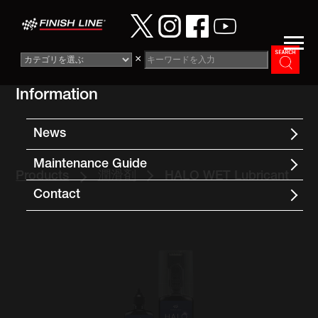
×
Information
News
Maintenance Guide
Products
潤滑剤
HALO WET Lubricant
Contact